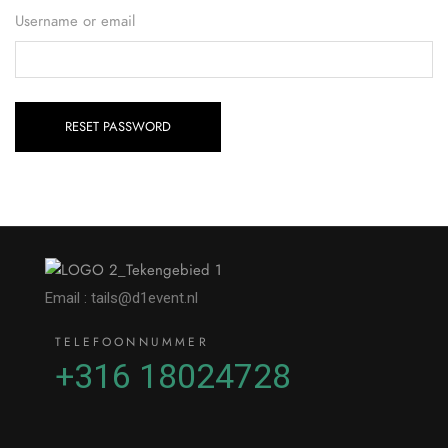
Username or email
RESET PASSWORD
Email : tails@d1event.nl
TELEFOONNUMMER
+316 18024728