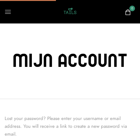
0
Mijn Account
Lost your password? Please enter your username or email
address. You will receive a link to create a new password via
email.