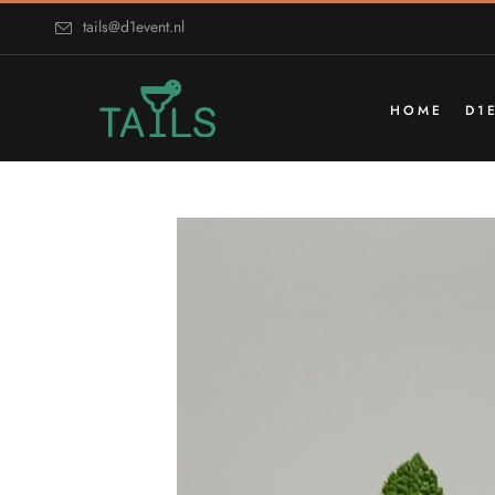
tails@d1event.nl
HOME
D1