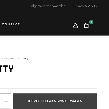
Algemene voorwaarden
Privacy & A.V.G
0
CONTACT
 categorie
Fruitty
tty
TOEVOEGEN AAN WINKELWAGEN