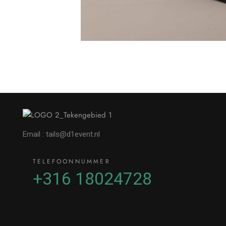
Email : tails@d1event.nl
TELEFOONNUMMER
+316 18024728