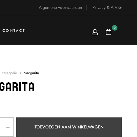
Algemene voorwaarden
Privacy & A.V.G
0
CONTACT
 categorie
Margarita
garita
TOEVOEGEN AAN WINKELWAGEN