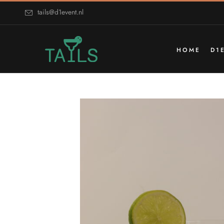
tails@d1event.nl
HOME
D1