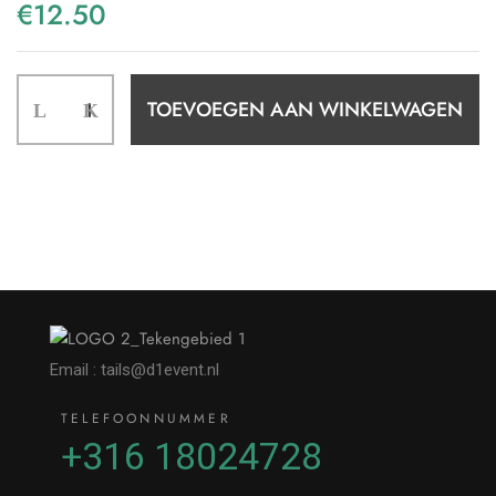
€
12.50
TOEVOEGEN AAN WINKELWAGEN
Email : tails@d1event.nl
TELEFOONNUMMER
+316 18024728