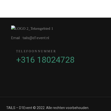
Email : tails@d1event.nl
TELEFOONNUMMER
+316 18024728
TAILS – D1Event © 2022. Alle rechten voorbehouden.