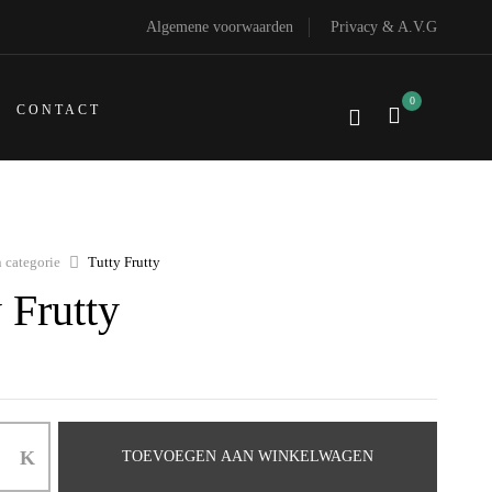
Algemene voorwaarden
Privacy & A.V.G
0
CONTACT
 categorie
Tutty Frutty
 Frutty
TOEVOEGEN AAN WINKELWAGEN