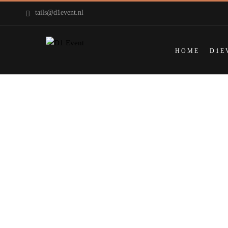
tails@d1event.nl
HOME
D1E