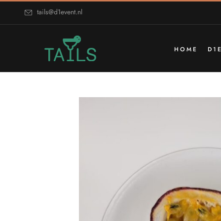
tails@d1event.nl
HOME
D1